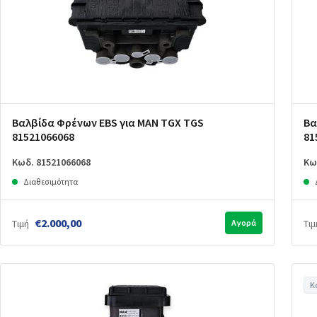
Βαλβίδα Φρένων EBS για MAN TGX TGS
Βα
81521066068
81
Κωδ. 81521066068
Κω
Διαθεσιμότητα
€2.000,00
Τιμή
Αγορά
Τιμ
Κ