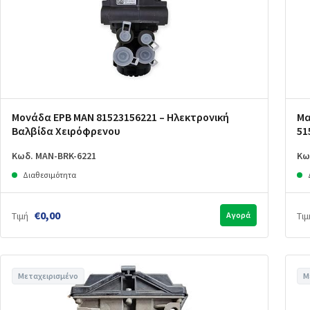
Μονάδα EPB MAN 81523156221 – Ηλεκτρονική
Μα
Βαλβίδα Χειρόφρενου
51
Κωδ. MAN-BRK-6221
Κω
Διαθεσιμότητα
€0,00
Τιμή
Αγορά
Τιμ
Μεταχειρισμένο
Μ