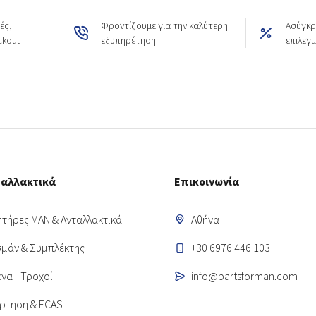
ές,
Φροντίζουμε για την καλύτερη
Ασύγκρ
ckout
εξυπηρέτηση
επιλεγ
ταλλακτικά
Επικοινωνία
ητήρες MAN & Ανταλλακτικά
Αθήνα
μάν & Συμπλέκτης
+30 6976 446 103
να - Τροχοί
info@partsforman.com
ρτηση & ECAS