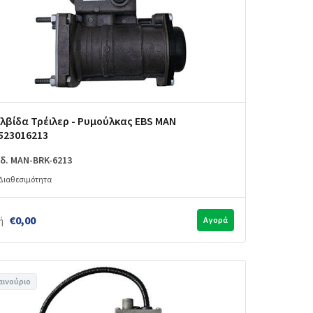
λβίδα Τρέιλερ - Ρυμούλκας EBS MAN
523016213
δ. MAN-BRK-6213
Διαθεσιμότητα
€0,00
ή
Αγορά
αινούριο