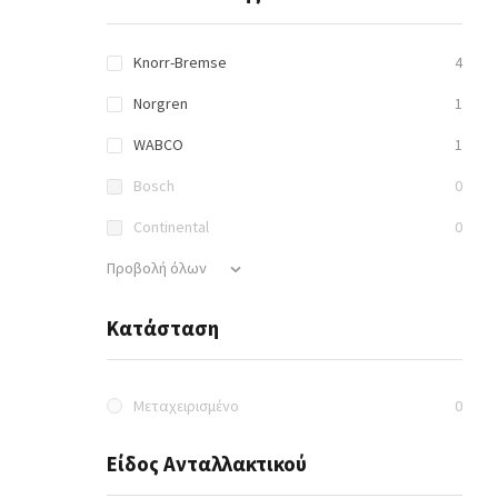
Knorr-Bremse
4
Norgren
1
WABCO
1
Bosch
0
Continental
0
Προβολή όλων
Κατάσταση
Μεταχειρισμένο
0
Είδος Ανταλλακτικού