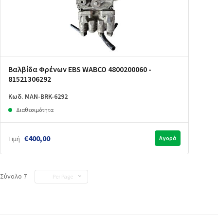
Βαλβίδα Φρένων EBS WABCO 4800200060 -
81521306292
Κωδ. MAN-BRK-6292
Διαθεσιμότητα
€400,00
Τιμή
Αγορά
Σύνολο 7