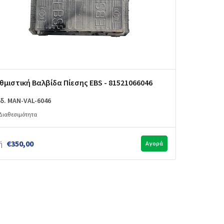
θμιστική Βαλβίδα Πίεσης EBS - 81521066046
δ. MAN-VAL-6046
Διαθεσιμότητα
€350,00
ή
Αγορά