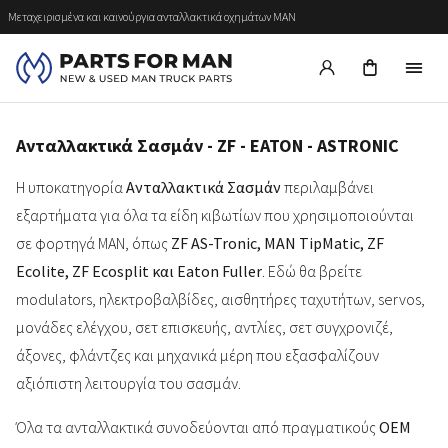
Μεταχειρισμένα και καινούργια ανταλλακτικά οχημάτων MAN
Ανταλλακτικά Σασμάν - ZF - EATON - ASTRONIC
Η υποκατηγορία
Ανταλλακτικά Σασμάν
περιλαμβάνει
εξαρτήματα για όλα τα είδη κιβωτίων που χρησιμοποιούνται
σε φορτηγά MAN, όπως
ZF AS-Tronic, MAN TipMatic, ZF
Ecolite, ZF Ecosplit και Eaton Fuller
. Εδώ θα βρείτε
modulators, ηλεκτροβαλβίδες, αισθητήρες ταχυτήτων, servos,
μονάδες ελέγχου, σετ επισκευής, αντλίες, σετ συγχρονιζέ,
άξονες, φλάντζες και μηχανικά μέρη που εξασφαλίζουν
αξιόπιστη λειτουργία του σασμάν.
Όλα τα ανταλλακτικά συνοδεύονται από πραγματικούς
OEM