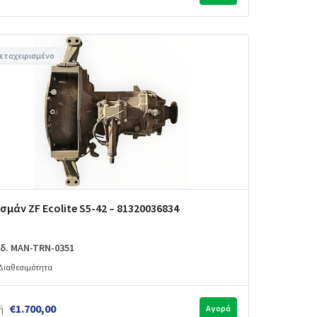
εταχειρισμένο
σμάν ZF Ecolite S5-42 – 81320036834
δ. MAN-TRN-0351
Διαθεσιμότητα
€1.700,00
ή
Αγορά