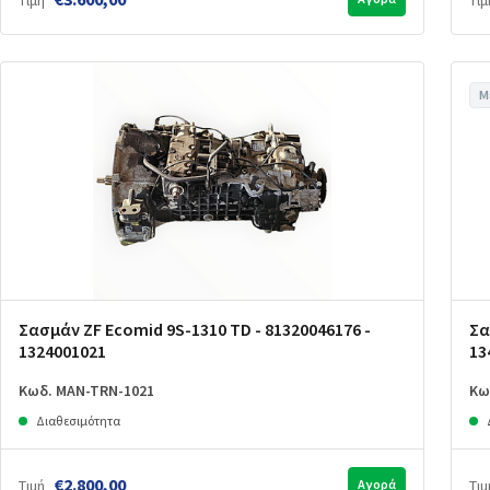
Τιμή
Τιμ
Μ
Σασμάν ZF Ecomid 9S-1310 TD - 81320046176 -
Σα
1324001021
13
Κωδ. MAN-TRN-1021
Κω
Διαθεσιμότητα
€2.800,00
Τιμή
Αγορά
Τιμ