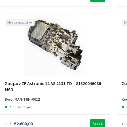
Μεταχειρισμένο
Μ
Σασμάν ZF Astronic 12 AS 2131 TD – 81320046086
Σα
MAN
Κωδ. MAN-TRN-0012
Κω
Διαθεσιμότητα
€2.600,00
Τιμή
Αγορά
Τιμ