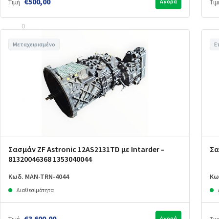
€500,00
Τιμή
Αγορά
Τιμ
0
Μεταχειρισμένο
Ε
0
0
Σασμάν ZF Astronic 12AS2131TD με Intarder –
Σα
81320046368 1353040044
Κωδ. MAN-TRN-4044
Κω
Διαθεσιμότητα
€3.600,00
Αγορά