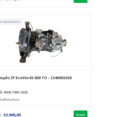
εταχειρισμένο
σμάν ZF Ecolite 6S 800 TO – 1346001028
δ. MAN-TRN-1028
Διαθεσιμότητα
€2.000,00
ή
Αγορά