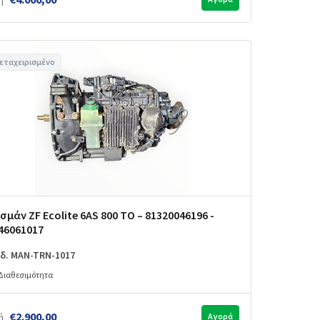
ή
εταχειρισμένο
σμάν ZF Ecolite 6AS 800 TO – 81320046196 -
46061017
δ. MAN-TRN-1017
Διαθεσιμότητα
€2.900,00
ή
Αγορά