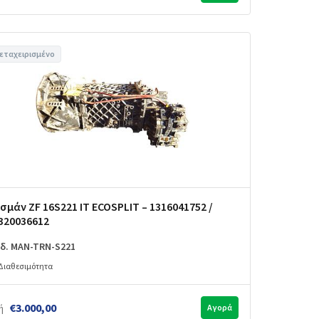
εταχειρισμένο
σμάν ZF 16S221 IT ECOSPLIT – 1316041752 /
320036612
δ. MAN-TRN-S221
Διαθεσιμότητα
€3.000,00
ή
Αγορά