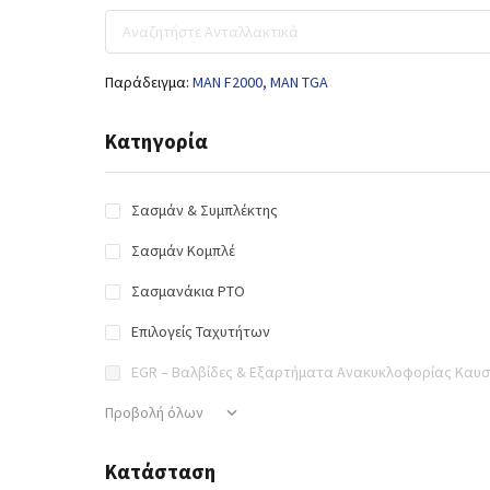
Παράδειγμα:
MAN F2000,
MAN TGA
Κατηγορία
Σασμάν & Συμπλέκτης
Σασμάν Κομπλέ
Σασμανάκια PTO
Επιλογείς Ταχυτήτων
EGR – Βαλβίδες & Εξαρτήματα Ανακυκλοφορίας Καυ
Προβολή όλων
Κατάσταση