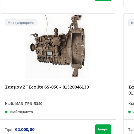
Μεταχειρισμένο
Μ
Σασμάν ZF Ecolite 6S-850 – 81320046139
Σα
81
Κωδ. MAN-TRN-5340
Κω
Διαθεσιμότητα
€2.000,00
Τιμή
Αγορά
Τιμ