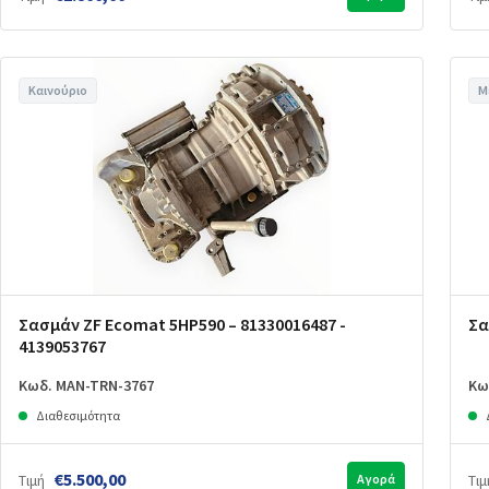
Καινούριο
Μ
Σασμάν ZF Ecomat 5HP590 – 81330016487 -
Σα
4139053767
Κωδ. MAN-TRN-3767
Κω
Διαθεσιμότητα
€5.500,00
Τιμή
Αγορά
Τιμ