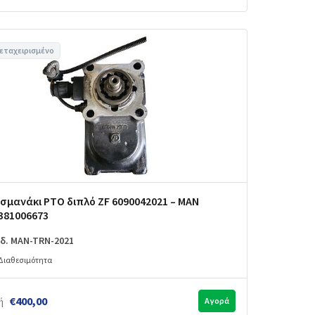
εταχειρισμένο
σμανάκι PTO διπλό ZF 6090042021 – MAN
381006673
δ. MAN-TRN-2021
Διαθεσιμότητα
€400,00
ή
Αγορά