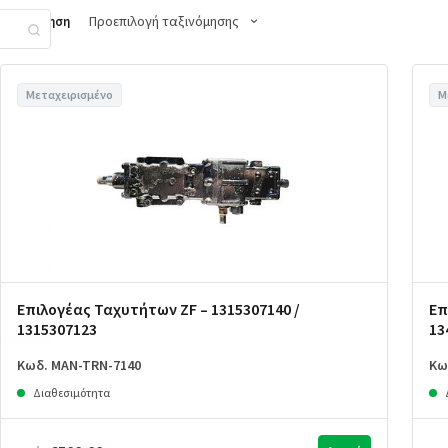
Προεπιλογή ταξινόμησης
Ταξινόμηση
Μεταχειρισμένο
Μ
16
10
4
2
Επιλογέας Ταχυτήτων ZF – 1315307140 /
Επ
1315307123
13
σαερίων
0
Κωδ. MAN-TRN-7140
Κω
Διαθεσιμότητα