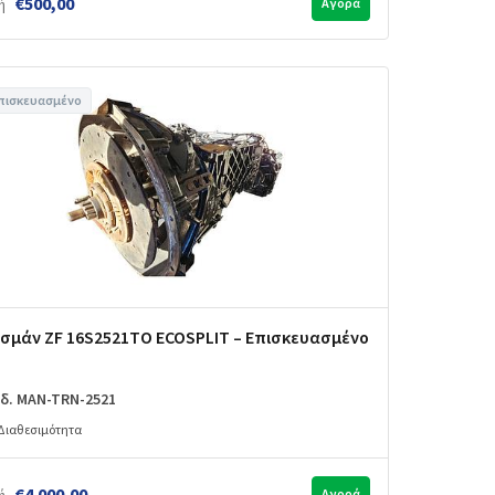
€500,00
ή
Αγορά
πισκευασμένο
σμάν ZF 16S2521TO ECOSPLIT – Επισκευασμένο
δ. MAN-TRN-2521
Διαθεσιμότητα
€4.000,00
Αγορά