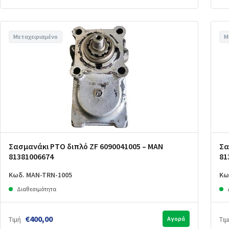
Μεταχειρισμένο
Μ
Σασμανάκι PTO διπλό ZF 6090041005 – MAN
Σα
81381006674
81
Κωδ. MAN-TRN-1005
Κω
Διαθεσιμότητα
€400,00
Τιμή
Αγορά
Τιμ